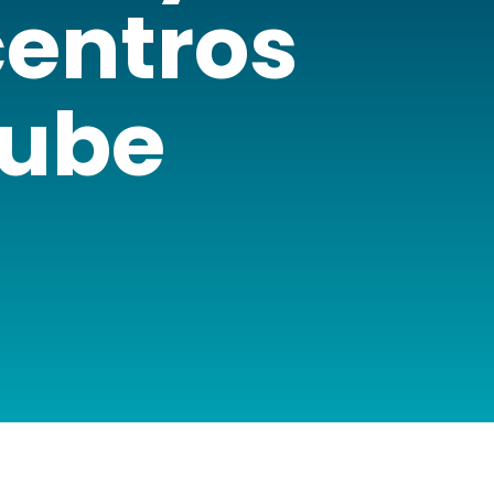
centros
nube