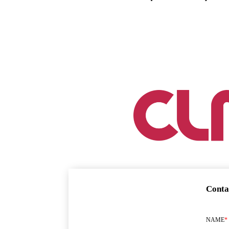
Conta
NAME
*