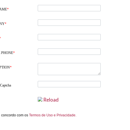
NAME
*
NY
*
*
 PHONE
*
PTION
*
 Captcha
Reload
e concordo com os
Termos de Uso e Privacidade.