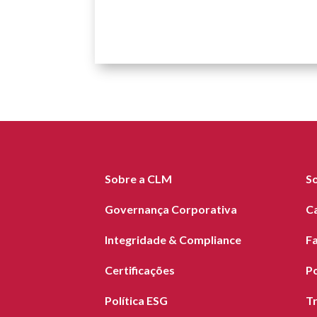
Sobre a CLM
S
Governança Corporativa
C
Integridade & Compliance
F
Certificações
Po
Política ESG
T