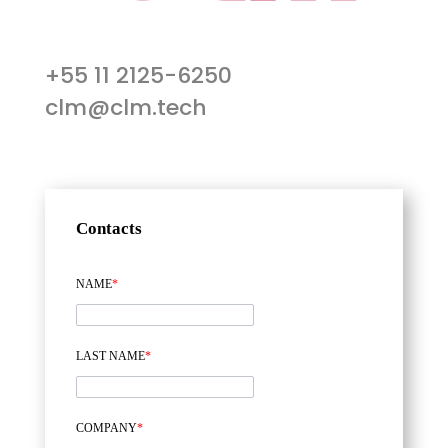
+55 11 2125-6250
clm@clm.tech
Contacts
NAME
*
LAST NAME
*
COMPANY
*