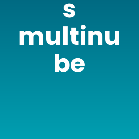
s
multinu
be