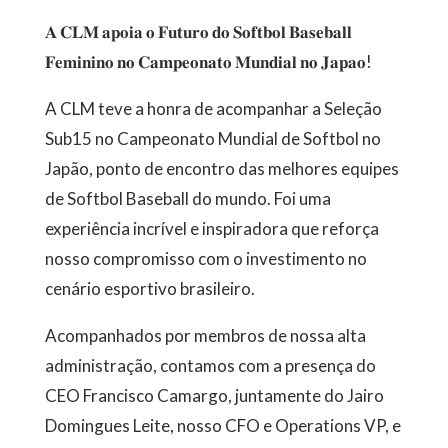
𝐀 𝐂𝐋𝐌 𝐚𝐩𝐨𝐢𝐚 𝐨 𝐅𝐮𝐭𝐮𝐫𝐨 𝐝𝐨 𝐒𝐨𝐟𝐭𝐛𝐨𝐥 𝐁𝐚𝐬𝐞𝐛𝐚𝐥𝐥
𝐅𝐞𝐦𝐢𝐧𝐢𝐧𝐨 𝐧𝐨 𝐂𝐚𝐦𝐩𝐞𝐨𝐧𝐚𝐭𝐨 𝐌𝐮𝐧𝐝𝐢𝐚𝐥 𝐧𝐨 𝐉𝐚𝐩𝐚𝐨!
A CLM teve a honra de acompanhar a Seleção
Sub15 no Campeonato Mundial de Softbol no
Japão, ponto de encontro das melhores equipes
de Softbol Baseball do mundo. Foi uma
experiência incrível e inspiradora que reforça
nosso compromisso com o investimento no
cenário esportivo brasileiro.
Acompanhados por membros de nossa alta
administração, contamos com a presença do
CEO Francisco Camargo, juntamente do Jairo
Domingues Leite, nosso CFO e Operations VP, e