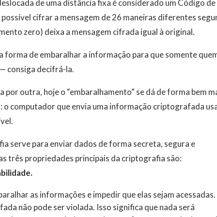
 deslocada de uma distância fixa é considerado um Código de
é possível cifrar a mensagem de 26 maneiras diferentes seg
mento zero) deixa a mensagem cifrada igual à original.
uma forma de embaralhar a informação para que somente que
 consiga decifrá-la.
tra por outra, hoje o “embaralhamento” se dá de forma bem m
s: o computador que envia uma informação criptografada us
vel.
afia serve para enviar dados de forma secreta, segura e
as três propriedades principais da criptografia são:
bilidade.
aralhar as informações e impedir que elas sejam acessadas.
da não pode ser violada. Isso significa que nada será