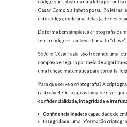
código que substitua uma letra por outra
César. Como o alfabeto possui 26 letras, 
este código, onde uma delas (a de desloca
De forma bem simples, a criptografia é 
tem o código — também chamado “chave” —
Se Júlio César fazia isso trocando uma le
complexa e segura por meio de algoritmo
uma função matemática para torná-la ilegí
Para que serve a criptografia? A criptogr
rastreável. Ou seja, costuma-se dizer que 
confidencialidade, integridade e irrefuta
Confidencialidade:
a capacidade de emb
Integridade:
uma informação criptografa