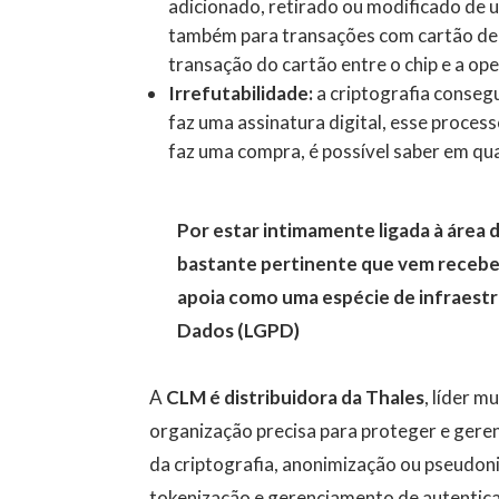
adicionado, retirado ou modificado de 
também para transações com cartão de c
transação do cartão entre o chip e a op
Irrefutabilidade:
a criptografia conseg
faz uma assinatura digital, esse proce
faz uma compra, é possível saber em qua
Por estar intimamente ligada à área 
bastante pertinente que vem receben
apoia como uma espécie de infraestr
Dados (LGPD)
A
CLM é distribuidora da Thales
, líder 
organização precisa para proteger e geren
da criptografia, anonimização ou pseudo
tokenização e gerenciamento de autentic