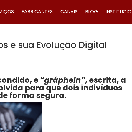
VIÇOS
FABRICANTES
CANAIS
BLOG
INSTITUCI
ios e sua Evolução Digital
condido, e “
gráphein”
, escrita, a
olvida para que dois indivíduos
de forma segura.