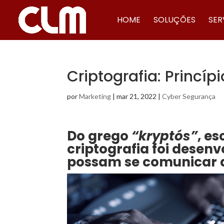
HOME
SOLUÇÕES
SER
Criptografia: Princíp
por
Marketing
|
mar 21, 2022
|
Cyber Segurança
Do grego
“kryptós”
, es
criptografia foi desenv
possam se comunicar 