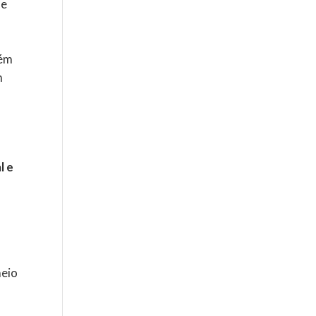
le
uém
m
l e
meio