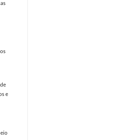
 as
 os
 de
os e
meio