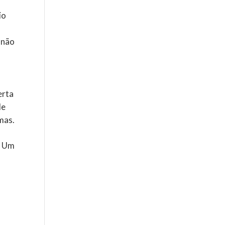
io
 não
erta
de
mas.
. Um