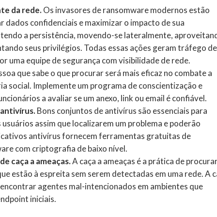
te da rede.
Os invasores de ransomware modernos estão
r dados confidenciais e maximizar o impacto de sua
tendo a persistência, movendo-se lateralmente, aproveitan
tando seus privilégios. Todas essas ações geram tráfego d
or uma equipe de segurança com visibilidade de rede.
soa que sabe o que procurar será mais eficaz no combate a
ria social. Implemente um programa de conscientização e
cionários a avaliar se um anexo, link ou email é confiável.
antivírus.
Bons conjuntos de antivírus são essenciais para
 usuários assim que localizarem um problema e poderão
icativos antivírus fornecem ferramentas gratuitas de
re com criptografia de baixo nível.
de caça a ameaças.
A caça a ameaças é a prática de procura
que estão à espreita sem serem detectadas em uma rede. A 
a encontrar agentes mal-intencionados em ambientes que
dpoint iniciais.