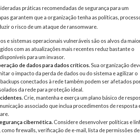
sideradas práticas recomendadas de segurança para um
as garantem que a organização tenha as políticas, process
uzir o risco de um ataque de ransomware.
vos e sistemas operacionais vulneráveis ​​são os alvos da maio
igidos com as atualizações mais recentes reduz bastante o
disponíveis para um invasor.
eração de dados para dados críticos.
Sua organização dev
imitar o impacto da perda de dados ou do sistema e agilizar o
s backups conectados à rede também podem ser afetados po
olados da rede para proteção ideal.
ncidentes.
Crie, mantenha e exerça um plano básico de respo
comunicação associado que inclua procedimentos de resposta 
are.
 segurança cibernética.
Considere desenvolver políticas e li
 como firewalls, verificação de e-mail, lista de permissões de