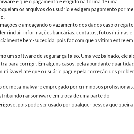
somware
é que o pagamento é exigido na forma de uma
oqueiam os arquivos do usuário e exigem pagamento por me
o.
rmações e ameaçando o vazamento dos dados caso o regate
em incluir informações bancárias, contatos, fotos íntimas e
cialmente bem-sucedida, pois faz com que a vítima entre em
o um software de segurança falso. Uma vez baixado, ele al
tra para corrigir. Em alguns casos, pela abundante quantida
inutilizável até que o usuário pague pela correção dos proble
o de meta-malware empregado por criminosos profissionais
distribuindo ransomware em troca de uma parte do
erigoso, pois pode ser usado por qualquer pessoa que queira