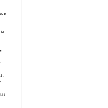
os e
ria
e
r
sta
e
nhas