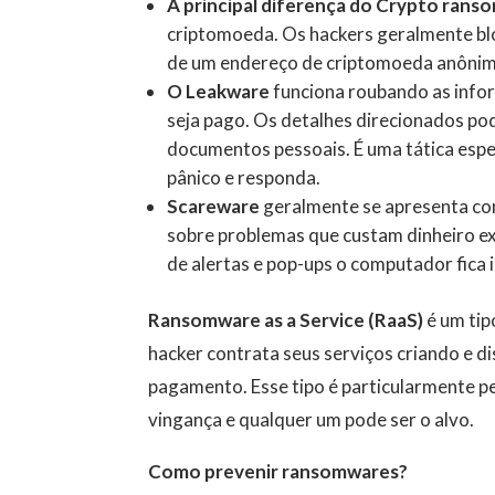
A principal diferença do Crypto ran
criptomoeda. Os hackers geralmente bl
de um endereço de criptomoeda anônim
O Leakware
funciona roubando as info
seja pago. Os detalhes direcionados pod
documentos pessoais. É uma tática espe
pânico e responda.
Scareware
geralmente se apresenta com
sobre problemas que custam dinheiro ex
de alertas e pop-ups o computador fica 
Ransomware as a Service (RaaS)
é um tip
hacker contrata seus serviços criando e 
pagamento. Esse tipo é particularmente p
vingança e qualquer um pode ser o alvo.
Como prevenir ransomwares?