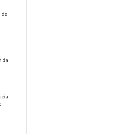
l de
m da
ueia
s