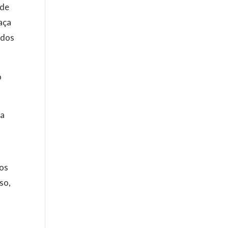
 de
aça
 dos
o
ça
nos
so,