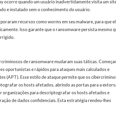
y ocorre quando um usuário inadvertidamente visita um sit
ado e instalado sem o conhecimento do usuário.
poraram recursos como worms em seu malware, para que el
ticamente. Isso garante que o ransomware persista mesmo q
rrigido.
ercriminosos de ransomware mudaram suas táticas. Começa
es oportunistas e rápidos para ataques mais calculados e
es (APT). Esse estilo de ataque permite que os cibercrimin
ptografar os hosts afetados, abrindo as portas para a extor
uir organizações para descriptografar os hosts afetados e
eração de dados confidenciais. Esta estratégia rendeu-lhes