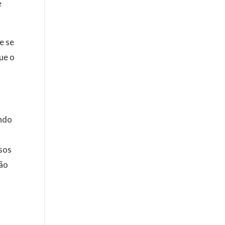
e
e se
ue o
ndo
osos
são