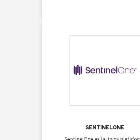
SENTINELONE
SentinelOne es la única platafo