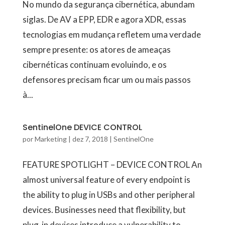
No mundo da segurança cibernética, abundam
siglas. De AV a EPP, EDR e agora XDR, essas
tecnologias em mudança refletem uma verdade
sempre presente: os atores de ameaças
cibernéticas continuam evoluindo, e os
defensores precisam ficar um ou mais passos
à...
SentinelOne DEVICE CONTROL
por
Marketing
|
dez 7, 2018
|
SentinelOne
FEATURE SPOTLIGHT – DEVICE CONTROL An
almost universal feature of every endpoint is
the ability to plug in USBs and other peripheral
devices. Businesses need that flexibility, but
plug-in devices introduce a vulnerability to