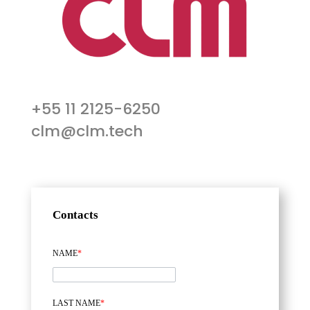
+55 11 2125-6250
clm@clm.tech
Contacts
NAME
*
LAST NAME
*