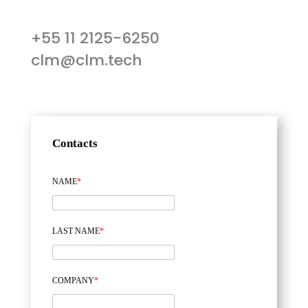
+55 11 2125-6250
clm@clm.tech
Contacts
NAME
*
LAST NAME
*
COMPANY
*