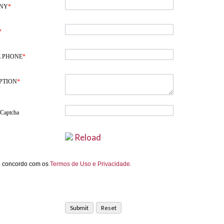
NY
*
*
 PHONE
*
PTION
*
 Captcha
Reload
e concordo com os
Termos de Uso e Privacidade.