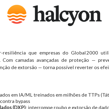
-resiliência que empresas do Global 2000 util
. Com camadas avançadas de proteção — preven
nção de extorsão — torna possível reverter os efe
eados em IA/ML treinados em milhões de TTPs (Tát
contra bypass
 dados (DXP)
: interrompe roubo e extorsão de dado