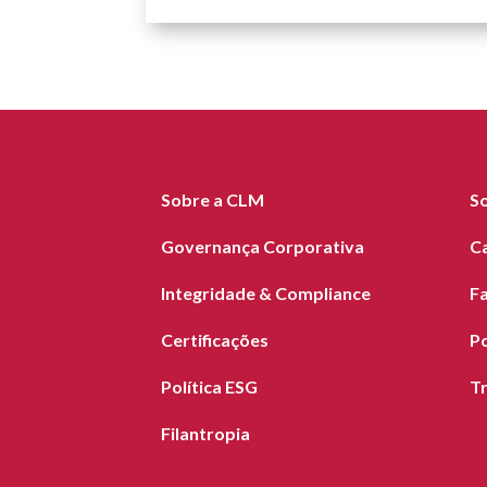
Sobre a CLM
S
Governança Corporativa
C
Integridade & Compliance
F
Certificações
Po
Política ESG
T
Filantropia