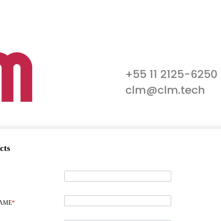
+55 11 2125-6250
clm@clm.tech
cts
NAME
*